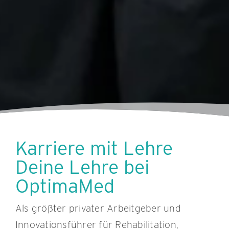
Karriere mit Lehre
Deine Lehre bei
OptimaMed
Als größter privater Arbeitgeber und
Innovationsführer für Rehabilitation,